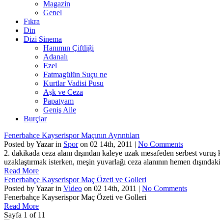
Magazin
Genel
Fıkra
Din
Dizi Sinema
Hanımın Çiftliği
Adanalı
Ezel
Fatmagülün Suçu ne
Kurtlar Vadisi Pusu
Aşk ve Ceza
Papatyam
Geniş Aile
Burçlar
Fenerbahçe Kayserispor Maçının Ayrıntıları
Posted by Yazar in
Spor
on 02 14th, 2011 |
No Comments
2. dakikada ceza alanı dışından kaleye uzak mesafeden serbest vuruş k
uzaklaştırmak isterken, meşin yuvarlağı ceza alanının hemen dışındaki
Read More
Fenerbahçe Kayserispor Maç Özeti ve Golleri
Posted by Yazar in
Video
on 02 14th, 2011 |
No Comments
Fenerbahçe Kayserispor Maç Özeti ve Golleri
Read More
Sayfa 1 of 1
1