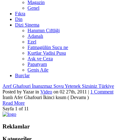
Magazin
Genel
Fıkra
Din
Dizi Sinema
Hanımın Çiftliği
Adanalı
Ezel
Fatmagülün Suçu ne
Kurtlar Vadisi Pusu
Aşk ve Ceza
Papatyam
Geniş Aile
Burçlar
Aref Ghafouri İnanızmaz Şovu Yetenek Sizsiniz Türkiye
Posted by Yazar in
Video
on 02 27th, 2011 |
1 Comment
İranlı Afer Ghafouri İkinci kısım ( Devamı )
Read More
Sayfa 1 of 1
1
Reklamlar
Kategoriler