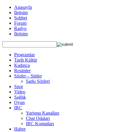
Anasayfa
İletişim
Sohbet
Forum
Radyo
İletişim
Programlar
Tarih Kültür
Kadınca
Resimler
Sözler – Şiirler
Şarkı Sözleri
Spor
Video
Sağlık
Oyun
IRC
Yarişma Kanalları
Chat Odaları
IRC Komutları
Haber