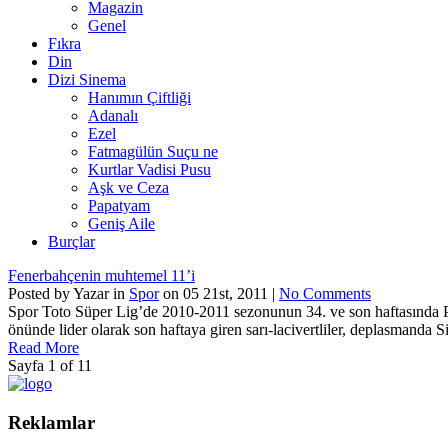
Magazin
Genel
Fıkra
Din
Dizi Sinema
Hanımın Çiftliği
Adanalı
Ezel
Fatmagülün Suçu ne
Kurtlar Vadisi Pusu
Aşk ve Ceza
Papatyam
Geniş Aile
Burçlar
Fenerbahçenin muhtemel 11’i
Posted by Yazar in
Spor
on 05 21st, 2011 |
No Comments
Spor Toto Süper Lig’de 2010-2011 sezonunun 34. ve son haftasında P
önünde lider olarak son haftaya giren sarı-lacivertliler, deplasmanda S
Read More
Sayfa 1 of 1
1
Reklamlar