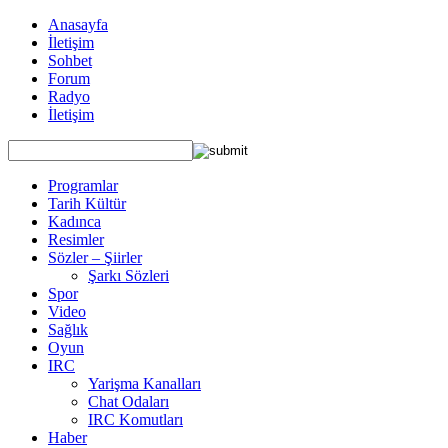
Anasayfa
İletişim
Sohbet
Forum
Radyo
İletişim
Programlar
Tarih Kültür
Kadınca
Resimler
Sözler – Şiirler
Şarkı Sözleri
Spor
Video
Sağlık
Oyun
IRC
Yarişma Kanalları
Chat Odaları
IRC Komutları
Haber