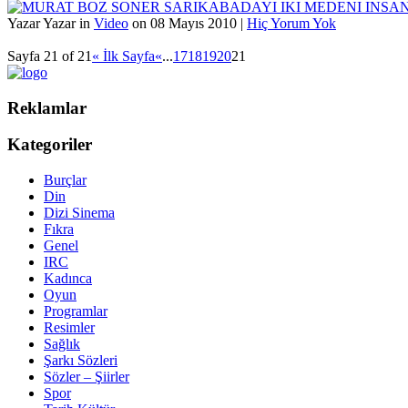
Yazar Yazar in
Video
on 08 Mayıs 2010 |
Hiç Yorum Yok
Sayfa 21 of 21
« İlk Sayfa
«
...
17
18
19
20
21
Reklamlar
Kategoriler
Burçlar
Din
Dizi Sinema
Fıkra
Genel
IRC
Kadınca
Oyun
Programlar
Resimler
Sağlık
Şarkı Sözleri
Sözler – Şiirler
Spor