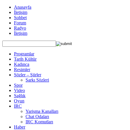
Anasayfa
İletişim
Sohbet
Forum
Radyo
İletişim
Programlar
Tarih Kültür
Kadınca
Resimler
Sözler – Şiirler
Şarkı Sözleri
Spor
Video
Sağlık
Oyun
IRC
Yarişma Kanalları
Chat Odaları
IRC Komutları
Haber