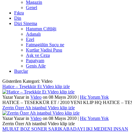
Magazin
Genel
Fıkra
Din
Dizi Sinema
Hanımın Çiftliği
Adanalı
Ezel
Fatmagülün Suçu ne
Kurtlar Vadisi Pusu
Aşk ve Ceza
Papatyam
Geniş Aile
Burçlar
Gösterilen Kategori: Video
Hatice – Teşekkür Et Video klip izle
Yazar Yazar in
Video
on 08 Mayıs 2010 |
Hiç Yorum Yok
HATICE – TESEKKÜR ET / 2010 YENI KLIP HQ HATICE – TE
Zerrin Özer Ah istanbul Video klip izle
Yazar Yazar in
Video
on 08 Mayıs 2010 |
Hiç Yorum Yok
Zerrin Özer Ah istanbul Video klip izle
MURAT BOZ SONER SARIKABADAYI IKI MEDENI INSAN