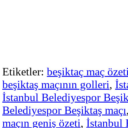
Etiketler:
beşiktaç maç özet
beşiktaş maçının golleri
,
İs
İstanbul Belediyespor Beşik
Belediyespor Beşiktaş maçı
maçın geniş özeti
,
İstanbul