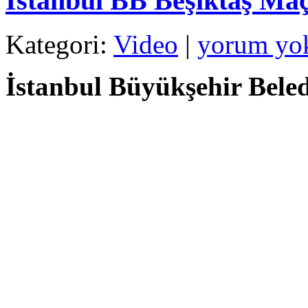
İstanbul BB Beşiktaş Maç
Kategori:
Video
|
yorum yo
İstanbul Büyükşehir Beled