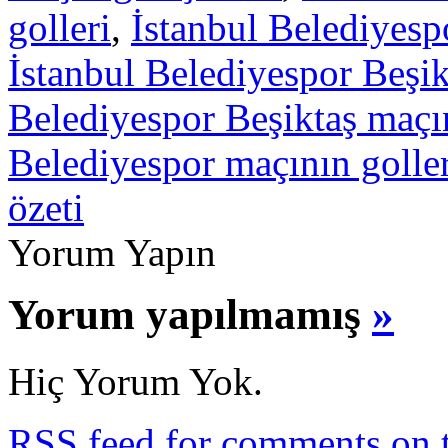
golleri
,
İstanbul Belediyespo
İstanbul Belediyespor Beşik
Belediyespor Beşiktaş maçı
Belediyespor maçının goller
özeti
Yorum Yapın
Yorum yapılmamış
»
Hiç Yorum Yok.
RSS
feed for comments on t