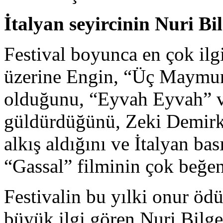
İtalyan seyircinin Nuri Bil
Festival boyunca en çok ilg
üzerine Engin, “Üç Maymun
olduğunu, “Eyvah Eyvah” ve
güldürdüğünü, Zeki Demirku
alkış aldığını ve İtalyan ba
“Gassal” filminin çok beğeni
Festivalin bu yılki onur ödü
büyük ilgi gören Nuri Bilge C