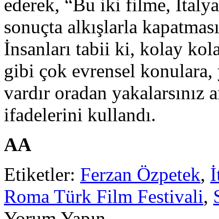
ederek, “Bu iki filme, İtaly
sonuçta alkışlarla kapatmas
İnsanları tabii ki, kolay ko
gibi çok evrensel konulara, 
vardır oradan yakalarsınız a
ifadelerini kullandı.
AA
Etiketler:
Ferzan Özpetek
,
İ
Roma Türk Film Festivali
,
Yorum Yapın