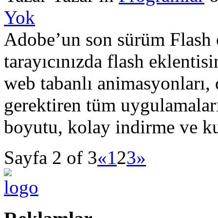
Yok
Adobe’un son sürüm Flash oy
tarayıcınızda flash eklentis
web tabanlı animasyonları, 
gerektiren tüm uygulamaları
boyutu, kolay indirme ve ku
Sayfa 2 of 3
«
1
2
3
»