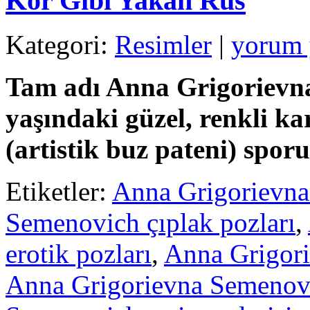
Kor Gibi Yakan Rus
Kategori:
Resimler
|
yorum
Tam adı Anna Grigorievn
yaşındaki güzel, renkli kar
(artistik buz pateni) sporu
Etiketler:
Anna Grigorievn
Semenovich çıplak pozları
,
erotik pozları
,
Anna Grigori
Anna Grigorievna Semenov