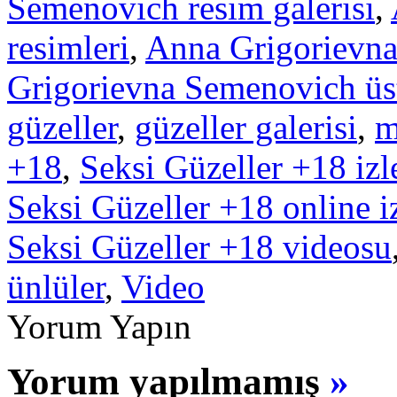
Semenovich resim galerisi
,
resimleri
,
Anna Grigorievna
Grigorievna Semenovich üst
güzeller
,
güzeller galerisi
,
m
+18
,
Seksi Güzeller +18 izl
Seksi Güzeller +18 online i
Seksi Güzeller +18 videosu
ünlüler
,
Video
Yorum Yapın
Yorum yapılmamış
»