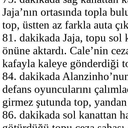
Jaja’nın ortasında topla bu
top, üstten az farkla auta çık
81. dakikada Jaja, topu sol
önüne aktardı. Cale’nin cez
kafayla kaleye gönderdiği to
84. dakikada Alanzinho’nu
defans oyuncularını çalımla
girmez şutunda top, yandan 
86. dakikada sol kanattan h
götürdüğü topu ceza sahası 