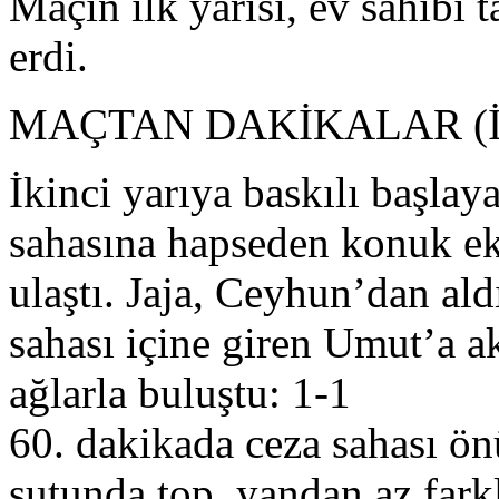
Maçın ilk yarısı, ev sahibi
erdi.
MAÇTAN DAKİKALAR (İ
İkinci yarıya baskılı başla
sahasına hapseden konuk eki
ulaştı. Jaja, Ceyhun’dan al
sahası içine giren Umut’a 
ağlarla buluştu: 1-1
60. dakikada ceza sahası ön
şutunda top, yandan az farkl