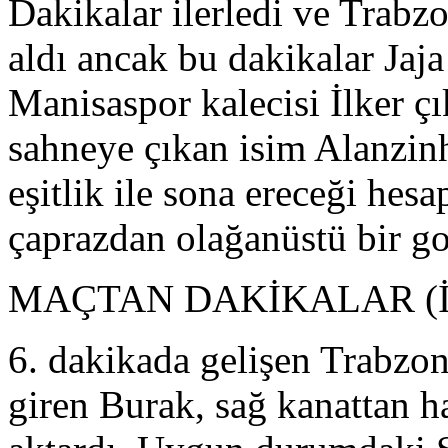
Dakikalar ilerledi ve Trabz
aldı ancak bu dakikalar Jaj
Manisaspor kalecisi İlker ç
sahneye çıkan isim Alanzin
eşitlik ile sona ereceği hes
çaprazdan olağanüstü bir go
MAÇTAN DAKİKALAR (İ
6. dakikada gelişen Trabzon
giren Burak, sağ kanattan 