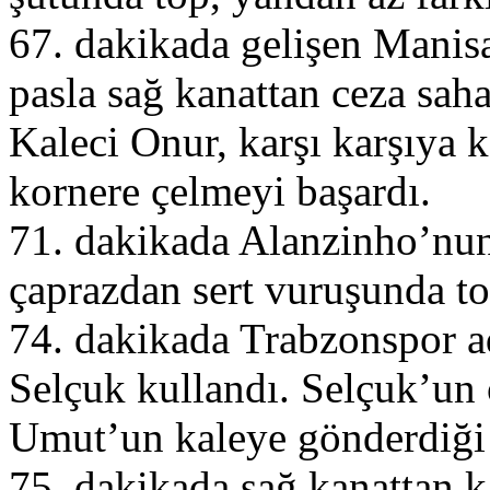
67. dakikada gelişen Manisa
pasla sağ kanattan ceza saha
Kaleci Onur, karşı karşıya k
kornere çelmeyi başardı.
71. dakikada Alanzinho’nun
çaprazdan sert vuruşunda top
74. dakikada Trabzonspor ad
Selçuk kullandı. Selçuk’un 
Umut’un kaleye gönderdiği t
75. dakikada sağ kanattan k