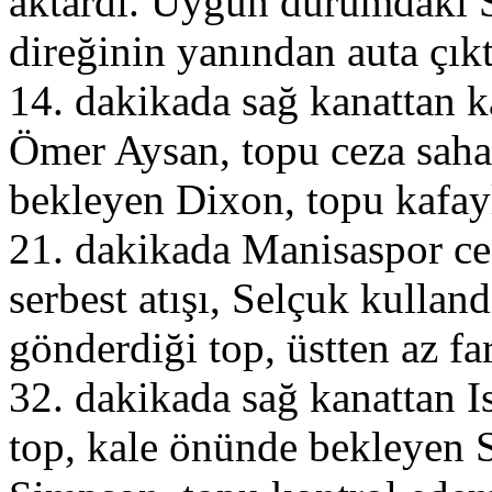
aktardı. Uygun durumdaki S
direğinin yanından auta çıkt
14. dakikada sağ kanattan 
Ömer Aysan, topu ceza saha
bekleyen Dixon, topu kafayl
21. dakikada Manisaspor ce
serbest atışı, Selçuk kullan
gönderdiği top, üstten az far
32. dakikada sağ kanattan I
top, kale önünde bekleyen 