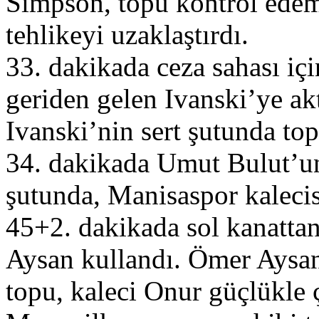
Simpson, topu kontrol edem
tehlikeyi uzaklaştırdı.
33. dakikada ceza sahası iç
geriden gelen Ivanski’ye ak
Ivanski’nin sert şutunda top,
34. dakikada Umut Bulut’un
şutunda, Manisaspor kalecisi
45+2. dakikada sol kanattan
Aysan kullandı. Ömer Aysan
topu, kaleci Onur güçlükle ç