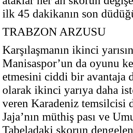
ataklar her an skorun değişe
ilk 45 dakikanın son düdüğü
TRABZON ARZUSU
Karşılaşmanın ikinci yarısı
Manisaspor’un da oyunu ken
etmesini ciddi bir avantaja 
olarak ikinci yarıya daha ist
veren Karadeniz temsilcisi 
Jaja’nın müthiş pası ve Umu
Tabeladaki skorun dengelen