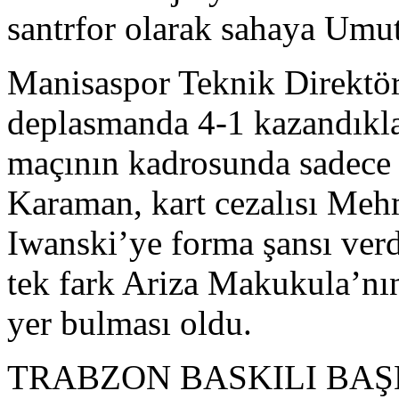
santrfor olarak sahaya Umut
Manisaspor Teknik Direktö
deplasmanda 4-1 kazandıkla
maçının kadrosunda sadece z
Karaman, kart cezalısı Meh
Iwanski’ye forma şansı ver
tek fark Ariza Makukula’nın
yer bulması oldu.
TRABZON BASKILI BAŞ