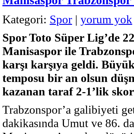
Manisaspor Trabzonspor 
Kategori:
Spor
|
yorum yok
Spor Toto Süper Lig’de 2
Manisaspor ile Trabzonsp
karşı karşıya geldi. Büyü
temposu bir an olsun düş
kazanan taraf 2-1’lik sko
Trabzonspor’a galibiyeti get
dakikasında Umut ve 86. da