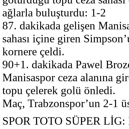
ağlarla buluşturdu: 1-2
87. dakikada gelişen Manisa
sahası içine giren Simpson’
kornere çeldi.
90+1. dakikada Pawel Broze
Manisaspor ceza alanına gir
topu çelerek golü önledi.
Maç, Trabzonspor’un 2-1 üs
SPOR TOTO SÜPER LİG: