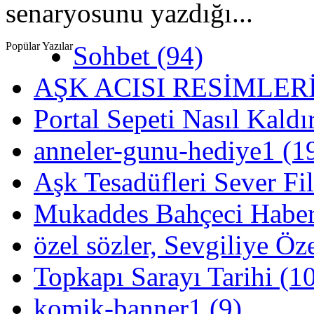
senaryosunu yazdığı...
Popülar Yazılar
Sohbet (94)
AŞK ACISI RESİMLERİ
Portal Sepeti Nasıl Kaldır
anneler-gunu-hediye1 (1
Aşk Tesadüfleri Sever Fil
Mukaddes Bahçeci Haber
özel sözler, Sevgiliye Öz
Topkapı Sarayı Tarihi (1
komik-banner1 (9)